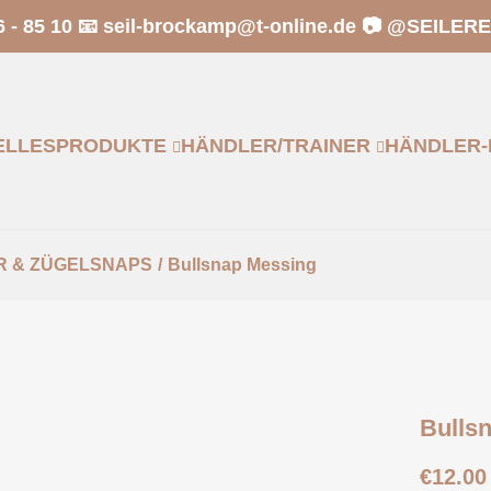
6 - 85 10 📧
seil-brockamp@t-online.de
📷 @SEILER
ELLES
PRODUKTE
HÄNDLER/TRAINER
HÄNDLER-
R & ZÜGELSNAPS
/
Bullsnap Messing
Bulls
€
12.00