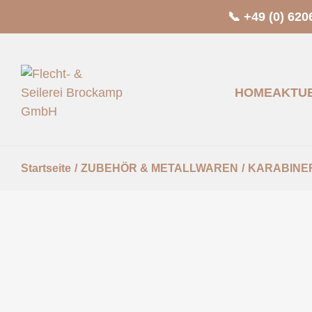
📞 +49 (0) 620
HOME
AKTU
Startseite
/
ZUBEHÖR & METALLWAREN
/
KARABINE