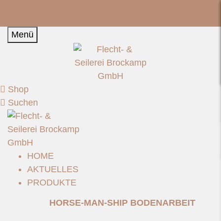
📞 +49 (0) 6206 - 85 10 📧
seil-brockamp@t-
online.de
📷 @SEILEREI_BROCKAMP
Menü
Shop
Suchen
HOME
AKTUELLES
PRODUKTE
HORSE-MAN-SHIP BODENARBEIT