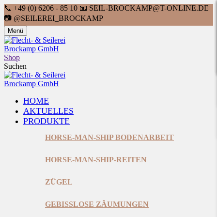
📞 +49 (0) 6206 - 85 10 📧
SEIL-BROCKAMP@T-ONLINE.DE
📷 @SEILEREI_BROCKAMP
Menü
Shop
Suchen
HOME
AKTUELLES
PRODUKTE
HORSE-MAN-SHIP BODENARBEIT
HORSE-MAN-SHIP-REITEN
ZÜGEL
GEBISSLOSE ZÄUMUNGEN