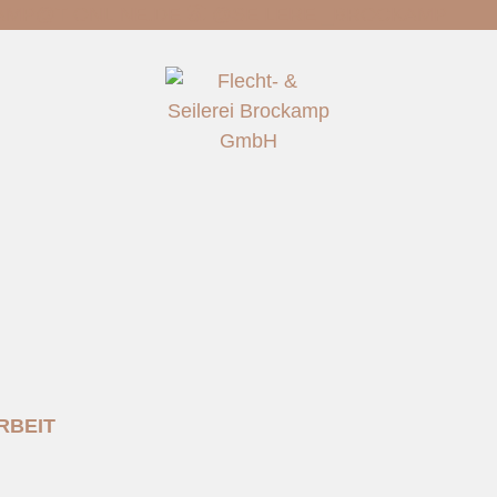
AMP@T-ONLINE.DE
📷 @SEILEREI_BROCKAMP
RBEIT