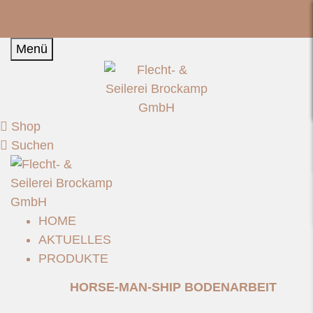
📞 +49 (0) 6206 - 85 10 📧
SEIL-BROCKAMP@T-
ONLINE.DE
📷 @SEILEREI_BROCKAMP
Menü
Shop
Suchen
HOME
AKTUELLES
PRODUKTE
HORSE-MAN-SHIP BODENARBEIT