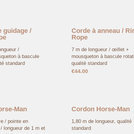
 guidage /
Corde à anneau / Ri
pe
Rope
ongueur /
7 m de longueur / œillet +
squeton à bascule
mousqueton à bascule rotati
alité standard
qualité standard
€
44.00
orse-Man
Cordon Horse-Man
re / pointe en
1,80 m de longueur, qualité
/ longueur de 1 m et
standard