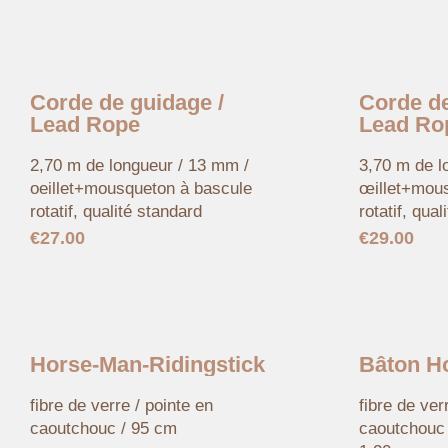
Corde de guidage /
Corde de
Lead Rope
Lead Ro
2,70 m de longueur / 13 mm /
3,70 m de l
oeillet+mousqueton à bascule
œillet+mou
rotatif, qualité standard
rotatif, qu
€
27.00
€
29.00
Horse-Man-Ridingstick
Bâton H
fibre de verre / pointe en
fibre de ver
caoutchouc / 95 cm
caoutchouc 