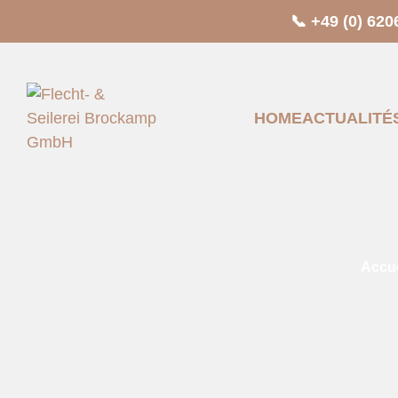
📞 +49 (0) 620
HOME
ACTUALITÉ
Accue