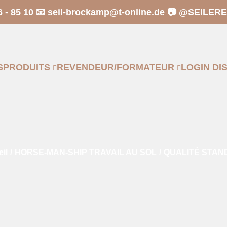
6 - 85 10 📧
seil-brockamp@t-online.de
📷 @SEILER
S
PRODUITS
REVENDEUR/FORMATEUR
LOGIN DI
il
/
HORSE-MAN-SHIP TRAVAIL AU SOL
/
QUALITÉ STA